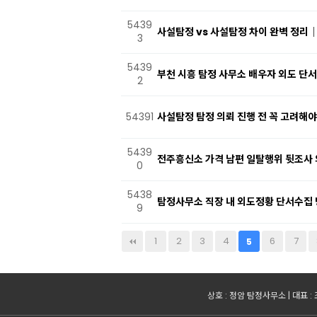
5439
사설탐정 vs 사설탐정 차이 완벽 정리
3
5439
부천 시흥 탐정 사무소 배우자 외도 단서
2
54391
사설탐정 탐정 의뢰 진행 전 꼭 고려해야
5439
전주흥신소 가격 남편 일탈행위 뒷조사 
0
5438
탐정사무소 직장 내 외도정황 단서수집 
9
다음
맨끝
1
2
3
4
6
7
5
상호 : 정암 탐정사무소 | 대표 : 