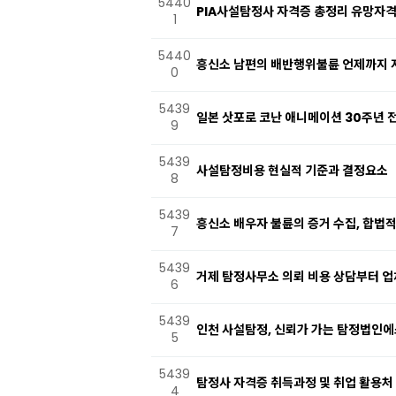
5440
PIA사설탐정사 자격증 총정리 유망자격
1
5440
흥신소 남편의 배반행위불륜 언제까지 
0
5439
일본 삿포로 코난 애니메이션 30주년 전
9
5439
사설탐정비용 현실적 기준과 결정요소
8
5439
흥신소 배우자 불륜의 증거 수집, 합법
7
5439
거제 탐정사무소 의뢰 비용 상담부터 
6
5439
인천 사설탐정, 신뢰가 가는 탐정법인
5
5439
탐정사 자격증 취득과정 및 취업 활용처
4