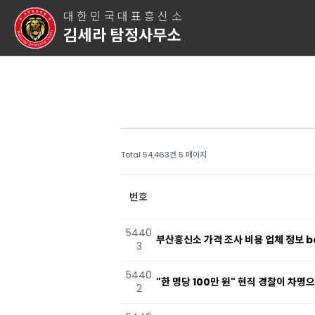
대한민국대표흥신소
김세라 탐정사무소
Total 54,463건
5 페이지
번호
5440
부산흥신소 가격 조사 비용 업체 정보 b
3
5440
"한 명당 100만 원" 현직 경찰이 차
2