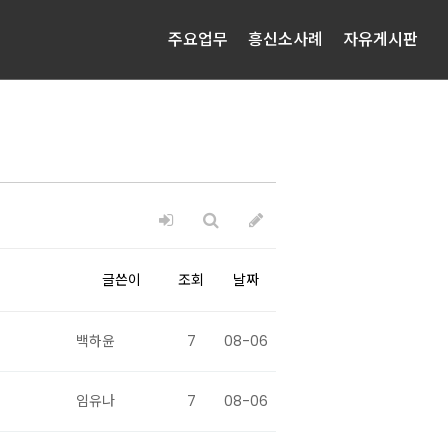
주요업무
흥신소사례
자유게시판
글쓴이
조회
날짜
백하윤
7
08-06
임유나
7
08-06