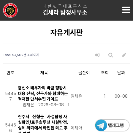
대한민국대표흥신소
김세라 탐정사무소
자유게시판
Total 54,502건
4 페이지
번호
제목
글쓴이
조회
날짜
흥신소 배우자의 바람 정황시
5445
대응 전략, 전문가와 함께하는
임채윤
1
08-08
7
철저한 단서수집 가이드
임채윤
2026-08-08
1
진주시 · 산청군 · 사설탐정 사
실확인/트루솔루션 사설탐정,
5445
실제 의뢰에서 확인된 외도 추
이채아
1
08-08
6