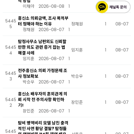
적 방법
이채아
2026-08-08
1
흥신소 의뢰금액, 조사 목적부
5445
터 정해야 하는 이유
정채원
1
08-07
5
정채원
2026-08-07
1
탐정사무소 남편외도 신뢰할
5445
만한 외도 관련 증거 잡는 법
임지훈
1
08-07
4
해결 사례
임지훈
2026-08-07
1
전주흥신소 의뢰 가정문제 조
5445
사 정보확보
박승우
1
08-07
3
박승우
2026-08-07
1
흥신소 배우자의 혼외관계 의
5445
뢰 시작 전 주의사항 확인하
장민준
1
08-07
2
기!
장민준
2026-08-07
1
탐비 병역비리 모델 남친 충격
적인 사연 황당 결말? 탐정들
5445