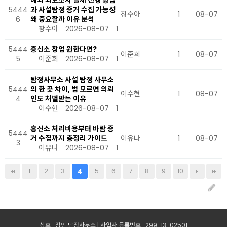
해외 외도조사 실제 진행 방법
5444
과 사설탐정 증거 수집 가능성
장수아
1
08-07
6
왜 중요할까 이유 분석
장수아
2026-08-07
1
5444
흥신소 창업 원한다면?
이준희
1
08-07
5
이준희
2026-08-07
1
탐정사무소 사설 탐정 사무소
5444
의 한 끗 차이, 법 모르면 의뢰
이수현
1
08-07
4
인도 처벌받는 이유
이수현
2026-08-07
1
흥신소 처리비용부터 바람 증
5444
거 수집까지 총정리 가이드
이유나
1
08-07
3
이유나
2026-08-07
1
1
2
3
5
6
7
8
9
10
4
상호 : 정암 탐정사무소 | 사업자 등록번호 : 299-13-02501