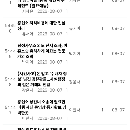
의 영업비밀 114회 재연 배우
서하윤
1
08-07
1
레전드 (월요예능)
서하윤
2026-08-07
1
흥신소 처리비용에 대한 진실
5445
정리
유서아
1
08-07
0
유서아
2026-08-07
1
탐정사무소 외도 단서 조사, 이
5444
혼소송 유리하게 이끄는 전문
박지아
1
08-07
9
가의 조력
박지아
2026-08-07
1
(사건사고)돈 받고 '수배자 정
5444
보' 넘긴 경찰관들…사설탐정
장윤서
1
08-07
8
과 검은 거래의 전말
장윤서
2026-08-07
1
흥신소 상간녀 소송에 필요한
5444
미행 사진 동영상 증거확보 명
이현서
1
08-07
7
백한곳
이현서
2026-08-07
1